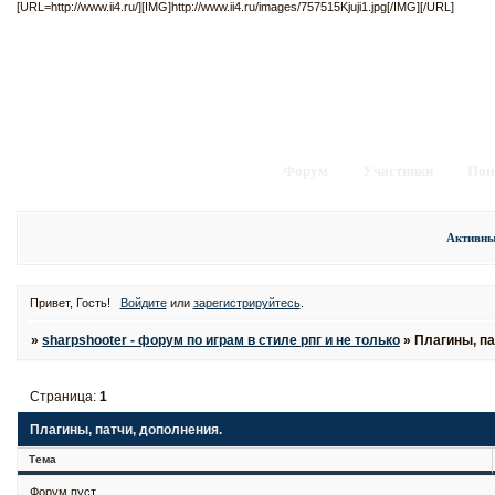
[URL=http://www.ii4.ru/][IMG]http://www.ii4.ru/images/757515Kjuji1.jpg[/IMG][/URL]
Форум
Участники
Пои
Активны
Привет, Гость!
Войдите
или
зарегистрируйтесь
.
»
sharpshooter - форум по играм в стиле рпг и не только
»
Плагины, па
Страница:
1
Плагины, патчи, дополнения.
Тема
Форум пуст.