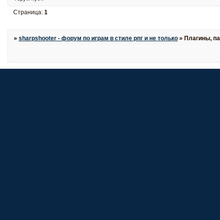
Страница:
1
»
sharpshooter - форум по играм в стиле рпг и не только
»
Плагины, па